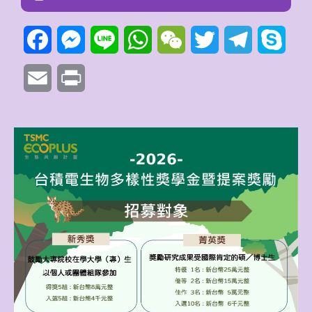
Facebook
Messenger
Line
WhatsApp
WeChat
Twitter
Telegram
Skyp
Email
Print