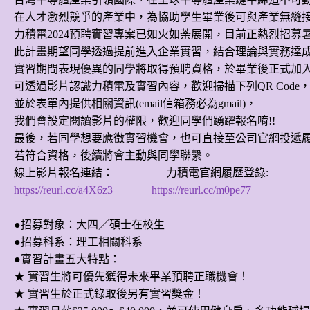
在人才激烈競爭的產業中，為協助學生畢業後可與產業無縫
力積電2024預聘實習專案已如火如荼展開，目前正熱烈招募
此計畫期望同學透過提前進入企業實習，結合理論與實務達
實習期間表現優異的同學將取得預聘資格，於畢業後正式加
可透過影片認識力積電及實習內容，歡迎掃描下列QR Code
並於表單內提供相關資訊(email信箱務必為gmail)，
我們會設定閱讀影片的權限，歡迎同學們踴躍報名唷!!
最後，若同學想要應徵實習機會，也可直接至公司官網投遞履
若符合資格，後續將會主動與同學聯繫。
線上影片報名連結： 力積電官網履歷登錄
:
https://reurl.cc/a4X6z3
https://reurl.cc/m0pe77
●招募對象：
大四／碩士在校生
●招募科系：
理工相關科系
●實習計畫五大特點：
★ 實習生將可優先獲得未來畢業預聘正職機會！
★ 實習生於正式錄取後另有實習獎金！