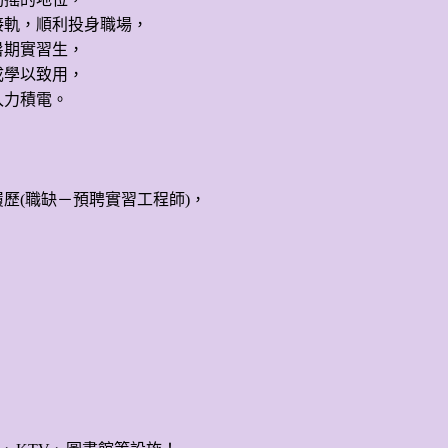
接軌，順利投身職場，
暑期實習生，
成學以致用，
入力積電。
，
歷(職缺－預聘實習工程師)，