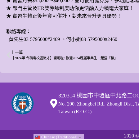
★ 實習月薪$35,000～$40,000，並可使用健身房、多功能
★ 部門主管及HR雙導師制度助你更快融入力積電大家庭！
★ 實習生轉正後年資可併計，對未來晉升更具優勢！
聯絡專線：
黃先生03-5795000#2469 、何小姐03-5795000#2460
上一篇
【2024年 台積電校園徵才】開跑啦! 歡迎2024應屆畢業生一起登「積」
320314 桃園市中壢區中北路二O
No. 200, Zhongbei Rd., Zhongli Dist., 
Taiwan (R.O.C.)
2020
©
Chinese (Traditional)