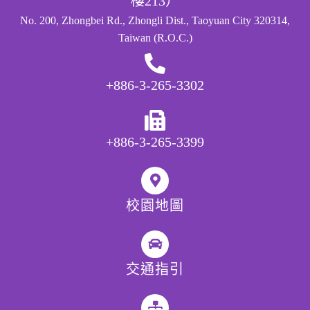
樓213）
No. 200, Zhongbei Rd., Zhongli Dist., Taoyuan City 320314,
Taiwan (R.O.C.)
+886-3-265-3302
+886-3-265-3399
校園地圖
交通指引