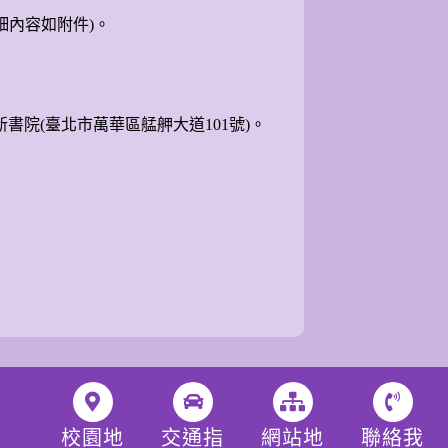
細內容如附件)。
書院(臺北市萬華區艋舺大道101號)。
校園地
交通指
網站地
聯絡我