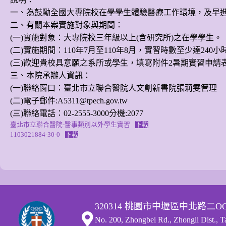
一、為鼓勵全國大專院校在學學生體驗醫療工作環境，及早進
二、有關本案實施對象與期間：
(一)實施對象：大專院校三年級以上(含研究所)之在學學生。
(二)實施期間：110年7月至110年8月，實習時數至少達240小
(三)歡迎貴校具意願之系所或學生，填寫附件2暑期實習申請表
三、本院承辦人資訊：
(一)聯絡窗口：臺北市立聯合醫院人文創新書院張莉雯管理
(二)電子郵件:A5311@tpech.gov.tw
(三)聯絡電話：02-2555-3000分機:2077
臺北市立聯合醫院-醫事類別以外學生實習
下載
1103021884-30-0
下載
320314 桃園市中壢區中北路二O
No. 200, Zhongbei Rd., Zhongli Dist., 