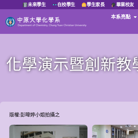
未來學生
在校學生
學生家長
畢業校友
本系亮點
化學演示暨創新教
版權:彭暐婷小姐拍攝之