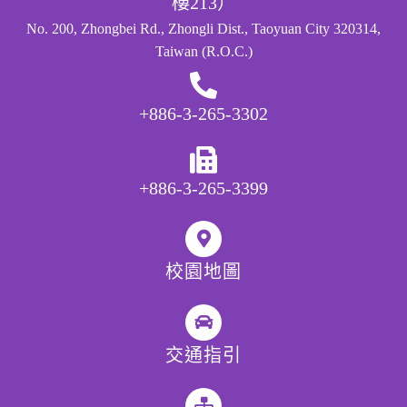
樓213）
No. 200, Zhongbei Rd., Zhongli Dist., Taoyuan City 320314,
Taiwan (R.O.C.)
+886-3-265-3302
+886-3-265-3399
校園地圖
交通指引